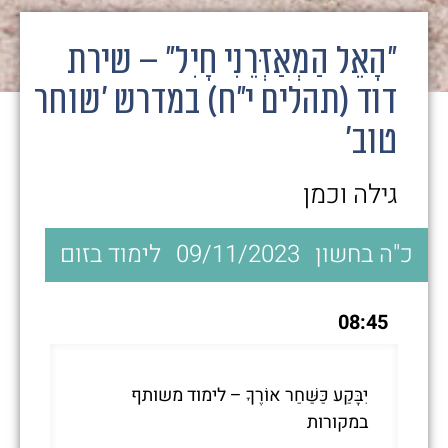
"הָאֵל הַמְאַזְּרֵנִי חָיִל" – שירת
דוד (תהלים י"ח) במדרש 'שוחר
טוב'
גילה וכמן
כ"ה בחשון
09/11/2023
לימוד בזום
08:45
יִבָּקַע כַּשַּׁחַר אוֹרֶךָ – לימוד משותף
במקורות