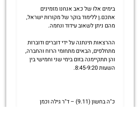
בימים אלו של כאב אנחנו מזמינים
אתכם.ן ללימוד בוקר של מקורות ישראל,
מהם ניתן לשאוב עידוד ונחמה.
ההרצאות תינתנה על ידי דוברים ודוברות
מתחלפים, הבאים מתחומי הרוח והחברה,
והן תתקיימנה בזום בימי שני וחמישי בין
השעות 8:45-9:20.
כ"ה בחשון (9.11) – ד"ר גילה וכמן
"הָאֵל הַמְאַזְּרֵנִי חָיִל" – שירת דוד (תהלים
י"ח) במדרש 'שוחר טוב'