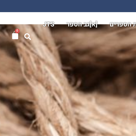
ת הספרים
[א]גב הספר
JTS
0