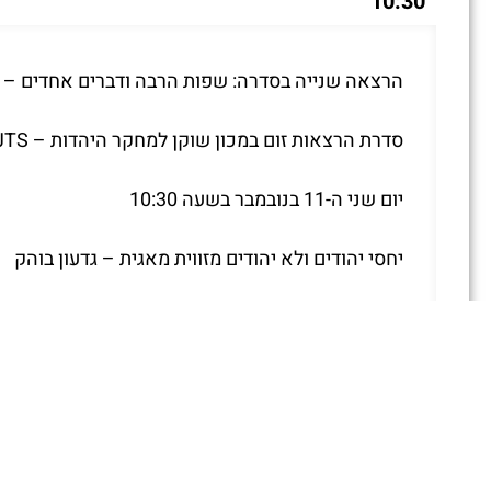
10:30
הרצאה שנייה בסדרה: שפות הרבה ודברים אחדים – 
סדרת הרצאות זום במכון שוקן למחקר היהדות – JTS
יום שני ה-11 בנובמבר בשעה 10:30
יחסי יהודים ולא יהודים מזווית מאגית – גדעון בוהק
בעוד בתחומים רבים בולט הניסיון היהודי להתרחק מה
נמוכות למדי. עיון בפרקטיקות המאגיות של יהודים ו
מהמאגיה ה״פגאנית״ של העת העתיקה ומהמאגיה הנוצר
בהרצאה נבחן דוגמאות המעידות על תהליכים אלו, ונע
פרופ' גדעון בוהק, מן החוג לפילוסופיה יהודית ותלמו
מתקופת בית שני.