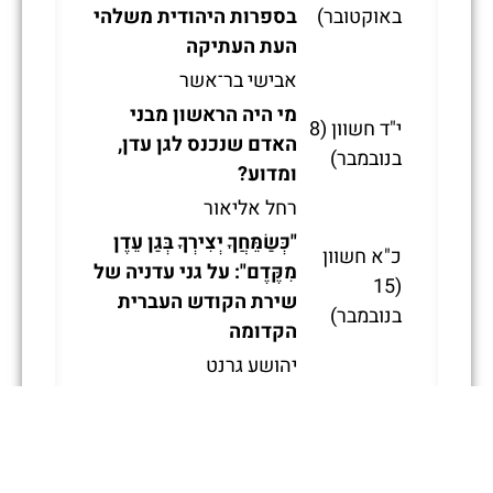
באוקטובר)
בספרות היהודית משלהי
העת העתיקה
אבישי בר־אשר
מי היה הראשון מבני
י"ד חשוון (8
האדם שנכנס לגן עדן,
בנובמבר)
ומדוע?
רחל אליאור
"כְּשַׂמֵּחֲךָ יְצִירְךָ בְּגַן עֵדֶן
כ"א חשוון
מִקֶּדֶם": על גני עדניה של
(15
שירת הקודש העברית
בנובמבר)
הקדומה
יהושע גרנט
כ"ח חשוון
גן עדן הכפול: סודותיהם
(22
של גני העדן בספרות
בנובמבר)
הקבלה בראשיתה