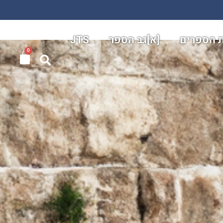
ת הספרים
[א]גב הספר
JTS
0