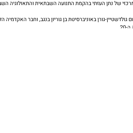
המרכזי של נתן העזתי בהקמת התנועה השבתאית והתאולוגיה הש
גולדשטיין-גורן באוניברסיטת בן גוריון בנגב, וחבר האקדמיה ה
 התנועה השבתאית" מאת גרשם שלום, שיצא בהוצאת מכון שוקן והו