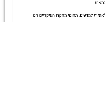
בתאית.
לאומית למדעים. תחומי מחקרו העיקריים הם
צאת שוקן בשנת 2018
שתפו את פרטי האירוע
שליחה