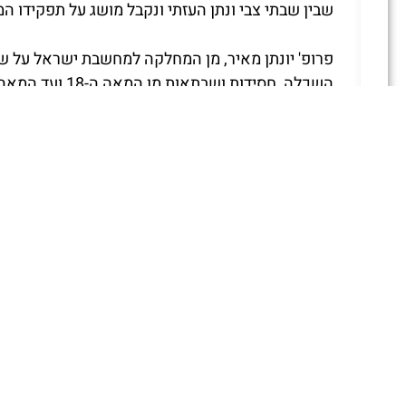
שבין שבתי צבי ונתן העזתי ונקבל מושג על תפקידו 
פרופ' יונתן מאיר, מן המחלקה למחשבת ישראל על שם 
השכלה, חסידות ושבתאות מן המאה ה-18 ועד המאה ה-20.
בין פרסומיו ערך, ההדיר והקדים מבוא לספר "תולדות
להרשמה לאירוע ולפרטים נוספים