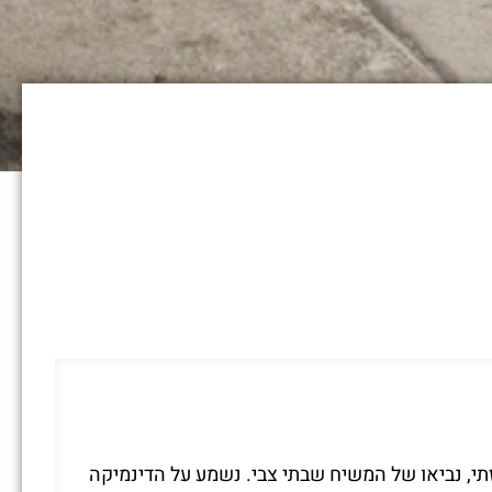
 על דמותו של נתן העזתי, נביאו של המשיח שבתי צבי. נשמע על הדינמיקה