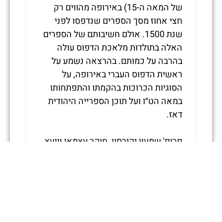
של המאה ה-15) באירופה מהווים רק
חצי אחוז מסך הספרים שנדפסו לפני
שנת 1500. אולם חשיבותם של הספרים
האלה בתולדות מלאכת הדפוס עולה
בהרבה על כמותם. בהרצאה נשמע על
ראשית הדפוס העברי באירופה, על
הסוגיות הכרוכות בהקמתו והתפתחותו
במאה הט״ו ועל תוכן הספרייה היהודית
דאז.
פרופ' שמעון יקירסון, חוקר עצמאי ויועץ
אקדמי בבית אבי חי. עד שנת 2022
שימש כחוקר הראשי במכון לכתבי יד
אוריינטלים באקדמיה הרוסית למדעים.
שימש כראש המחלקה ללימודים שמיים
ולעברית באוניברסיטת סנקט פטרבורג
והאוצר של אוספי היודאיקה במוזיאון