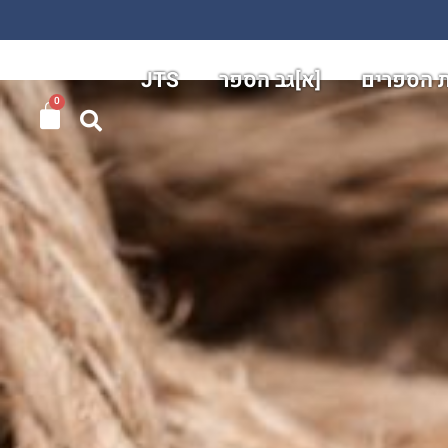
ת הספרים
[א]גב הספר
JTS
0