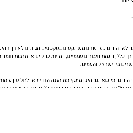
ט אחר
ם ולא יהודים כפי שהם משתקפים בטקסטים מגוונים לאורך ההיס
כלל, דוגמת חיבורים עממיים, דמויות שוליים או תרבות חומרית.
רים בין ישראל והעמים.
ודים ומי שאינם: היכן מתקיימת הזנה הדדית או לחלופין עימות,
אופנים? מהם התהליכים המודעים המתחוללים ומהם הזרמים התת
אלה ואחרות יסייעו לייצר רובד נוסף ושונה להבנת יחסי ישרא
איר פורסטנברג