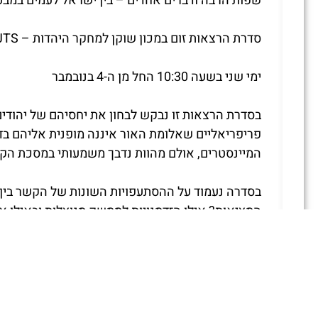
שפות הרבה ודברים אחדים – בין ישראל לעמים במב
סדרת הרצאות זום במכון שוקן למחקר היהדות – JTS
ימי שני בשעה 10:30 החל מן ה-4 בנובמבר
בסדרת הרצאות זו נבקש לבחון את יחסיהם של יהודי
פריפריאליים שאלומת האור איננה מופנית אליהם בדרך 
המיינסטרים, אולם מהוות נדבך משמעותי במסכת הקש
בסדרה נעמוד על ההסתעפויות השונות של הקשר בין יה
המציאות? אילו הזדמנויות לממשק מנוצלות ובאילו 
בשיח ומהן התפיסות המהותניות שהם מסמלים? שאלות 
מפגשי הסדרה:
שורשי הבדלנות היהודית: עיון במשנה עבודה זרה –
י