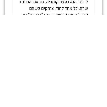
ל-כ׳׳ב, הוא בעצם קומדיה. גם אברהם וגם
שרה, כל אחד לחוד, צוחקים כשהם
מקבלים את הבשורה. אך ב״דו-שיח״ בין
שרה לקדוש ברוך הוא, היא מכחישה את
העובדה. ואפשר להגיד שדורות של
יהודים אף ממשיכים להתכחש לקומדיה
שביסוד הסיפור הטראגי, המכונן.
סדרה דיקובן אזרחי היא פרופסור
אמריטה לספרות כללית והשוואתית
באוניברסיטה העברית– ולימדה גם
באוניברסיטאות בארה׳׳ב ובקנדה. ספריה
כוללים
By Words Alone
, מחקר מקיף
על ספרות השואה ( 1980), ו-
Booking Passage
, על גלות ושיבה
בספרות היהודית (2000). האחרון יצא גם
בתרגום לעברית ב-2017 (
איפוס המסע