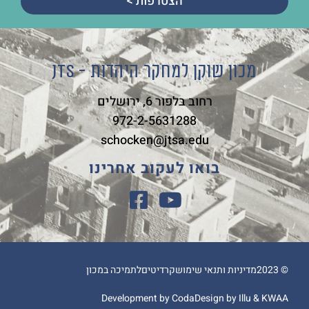
הצטרפות >
מכון שוקן למחקר היהדות - JTS
רחוב בלפור 6, ירושלים
972-2-5631288
schocken@jtsa.edu
בואו לעקוב אחרינו
© 2023
מדיניות ותנאי שימוש
קרדיטים
לתמיכה במכון
Development by Coda
Design by Illu & KWAA