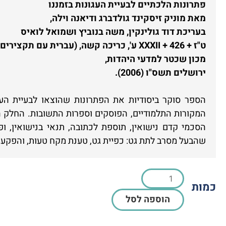
פתרונות הלכתיים לבעיית העגונות בזמננו
מאת מוניק זיסקינד גולדברג ודיאנה וילה,
בעריכת דוד גולינקין, משה בנוביץ ושמואל לואיס
ט"ז + 426 + XXXII ע', כריכה קשה, (עברית עם תקצירים באנגלית).
מכון שכטר למדעי היהדות,
ירושלים תשס"ו (2006).
הספר סוקר ביסודיות את הפתרונות שהוצאו לבעיית העג
המקורות התלמודיים, הפוסקים וספרות התשובות. החלק הר
הסכמי קדם נישואין, תוספת לכתובה, תנאי בנישואין, ו
שהבעל מסרב לתת גט: כפיית גט, טענת מקח טעות, והפקעת
כמות
הוספה לסל