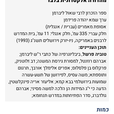
מהדורה אלקטרונית בלבד
ספר הזכרון לרבי שאול ליברמן
ערך שמא יהודה פרידמן
אסופת מאמרים (עברית / אנגלית)
חלק עברי: 335 עמ', חלק אנגלי: 11 עמ', בית המדרש
לרבנים באמריקה, ניו-יורק וירושלים תשנ"ג (1993)
תוכן העניינים:
טוביה פרשל
, ביבליוגרפיה של כתבי ר"ש ליברמן;
אברהם רוזנטל, למסורת גירסת המשנה; דב זלוטניק,
פרקלוס בן פלסלוס; אפרים אלימלך אורבך, תרגום
ותוספתא; משה עסיס, לפירושן של תשע-עשרה
שמועות בירושלמי בבא קמא; אליעזר אריה פינקלשטין,
הדעה כי י"ג המידות הן הלכה למשה מסיני; אברהם
גולדברג, סדר הפתיחתות במדרש תנחומא;
כמות