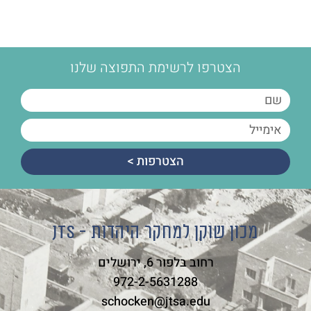
הצטרפו לרשימת התפוצה שלנו
הצטרפות >
מכון שוקן למחקר היהדות - JTS
רחוב בלפור 6, ירושלים
972-2-5631288
schocken@jtsa.edu