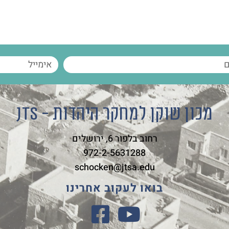
מכון שוקן למחקר היהדות - JTS
רחוב בלפור 6, ירושלים
972-2-5631288
schocken@jtsa.edu
בואו לעקוב אחרינו