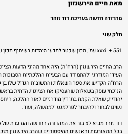
מאת חיים הירשנזון
מהדורה חדשה בעריכת דוד זוהר
חלק שני
551 + xxxi עמ', מכון שכטר למדעי היהדות בשיתוף מכון שלום הרטמן, ירושלים 2012.
הרב החיים הירשנזון (הרח"ה) היה אחד מהוגי הדעות הציונ
העידן המודרני ולהתמודד עם הבעיות ההלכתיות הסבוכות ה
הרח"ה הקדיש את ספר השאלות והתשובות הגדול שלו בן 
יהודית; שאלת הקמת בתי דין מודרניים לאור ההלכה; היחס ל
נשים לבחור ולהיבחר לפרלמנט ולממשלה, ועוד.
דוד זוהר מביא לציבור את המהדורה החדשה והמוערת של 
בכל המאורעות והאנשים ההיסטוריים שהרב הירשנזון מזכי