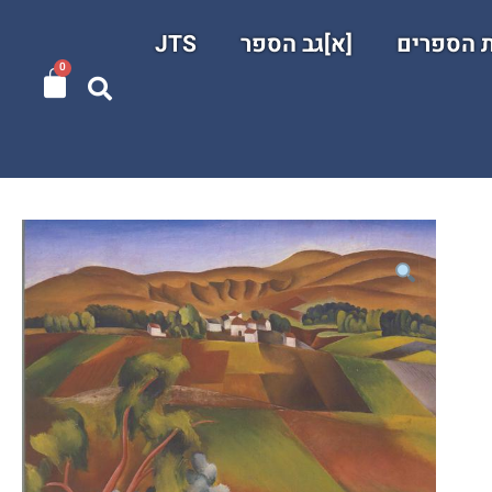
ת הספרים
[א]גב הספר
JTS
0