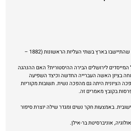
מה היו מטרותיהם ומה היה ייחודם של החלוצים הראשונים שהתיישבו בארץ בשתי העליות הראשונות (1882 –
 המייסדים לירושלים הבירה ההיסטורית? האם ההנהגה
מחה בציון האשה העברייה החדשה וכיצד השפיעה
ה הציונית היתה גם מהפכה נשית. תשובות מקוריות
רסות בקובץ מאמרים זה.
שובית. באמצעות חקר נשים ומגדר שילה יוצרת סיפור
לוגיה, אוניברסיטת בר-אילן.