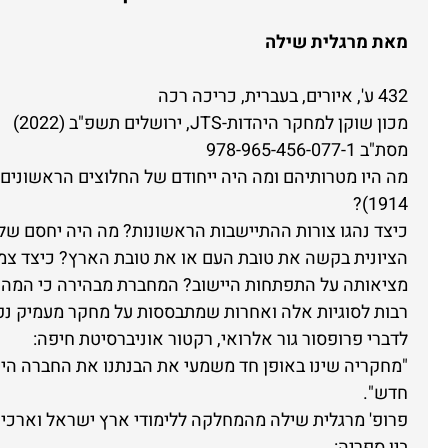
מאת מרגלית שילה
432 ע', איורים, בעברית, כריכה רכה
מכון שוקן למחקר היהדות-JTS, ירושלים תשפ"ב (2022)
מסת"ב 978-965-456-077-1
1914)?
כיצד נהגו צורות ההתיישבות הראשונות? מה היה יחסם של
הציונית בקשה את טובת העם או את טובת הארץ? כיצד צ
מציאותה על התפתחות היישוב? המחברת מבהירה כי המהפכ
רבות לסוגיות אלה ואחרות שמתבססות על מחקר מעמיק נפ
לדברי פרופסור גור אלרואי, רקטור אוניברסיטת חיפה:
"מחקריה שינו באופן חד משמעי את הבנתנו את החברה היי
חדש".
פרופ' מרגלית שילה מהמחלקה ללימודי ארץ ישראל וארכיאו
בין ספריה: