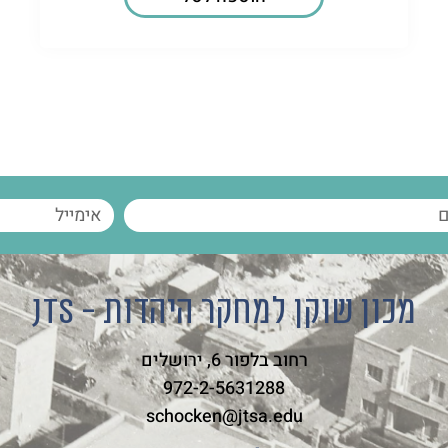
מכון שוקן למחקר היהדות - JTS
רחוב בלפור 6, ירושלים
972-2-5631288
schocken@jtsa.edu