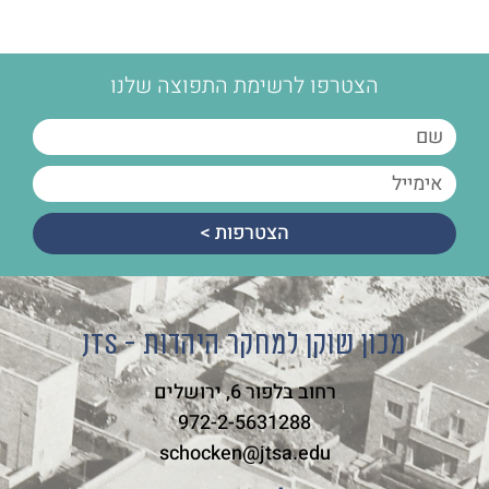
הצטרפו לרשימת התפוצה שלנו
הצטרפות >
מכון שוקן למחקר היהדות - JTS
רחוב בלפור 6, ירושלים
972-2-5631288
schocken@jtsa.edu