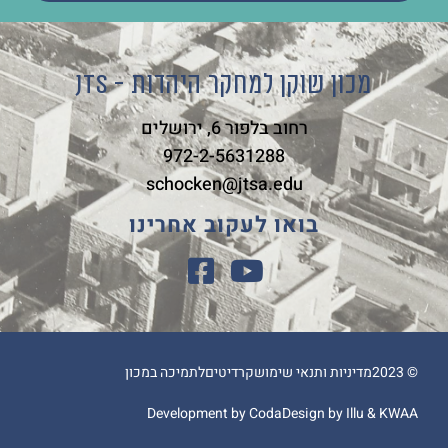
מכון שוקן למחקר היהדות - JTS
רחוב בלפור 6, ירושלים
972-2-5631288
schocken@jtsa.edu
בואו לעקוב אחרינו
© 2023
מדיניות ותנאי שימוש
קרדיטים
לתמיכה במכון
Development by Coda
Design by Illu & KWAA