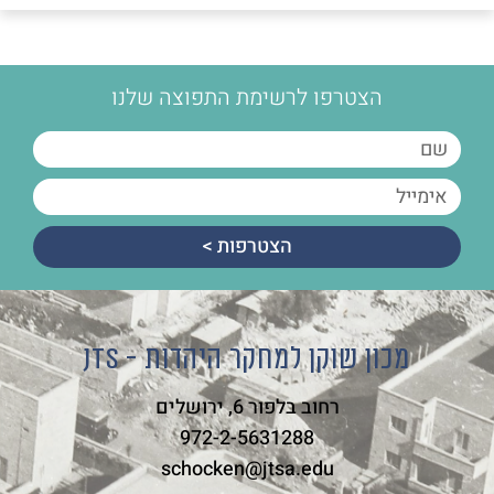
הצטרפו לרשימת התפוצה שלנו
הצטרפות >
מכון שוקן למחקר היהדות - JTS
רחוב בלפור 6, ירושלים
972-2-5631288
schocken@jtsa.edu