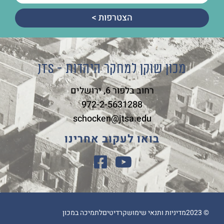
הצטרפות >
מכון שוקן למחקר היהדות - JTS
רחוב בלפור 6, ירושלים
972-2-5631288
schocken@jtsa.edu
בואו לעקוב אחרינו
© 2023
מדיניות ותנאי שימוש
קרדיטים
לתמיכה במכון